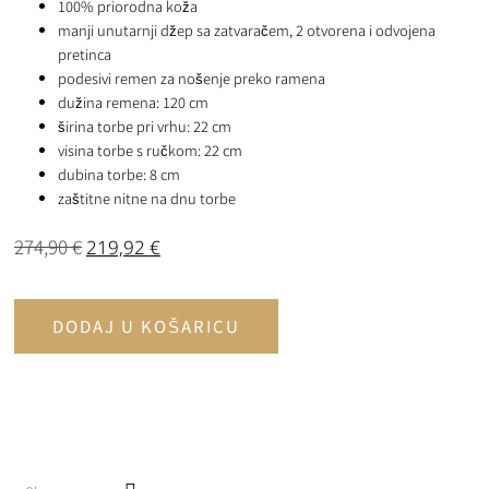
100% priorodna koža
manji unutarnji džep sa zatvaračem, 2 otvorena i odvojena
pretinca
podesivi remen za nošenje preko ramena
dužina remena: 120 cm
širina torbe pri vrhu: 22 cm
visina torbe s ručkom: 22 cm
dubina torbe: 8 cm
zaštitne nitne na dnu torbe
274,90
€
219,92
€
DODAJ U KOŠARICU