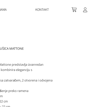
NAMA
KONTAKT
GUŠICA MATTONE
attone predstavlja izvanredan
 kombinira eleganciju s
 sa zatvaračem, 2 otvorena i odvojena
ošenje preko ramena
cm
 22 cm
m: 22 cm