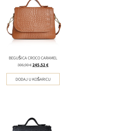
BEGUŠICA CROCO CARAMEL
306,90
€
245,52
€
DODAJ U KOŠARICU