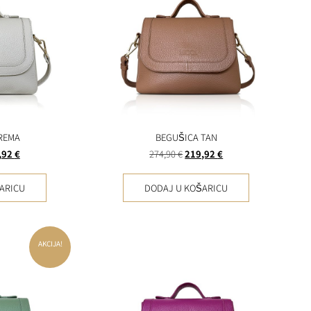
REMA
BEGUŠICA TAN
,92
€
274,90
€
219,92
€
ARICU
DODAJ U KOŠARICU
AKCIJA!