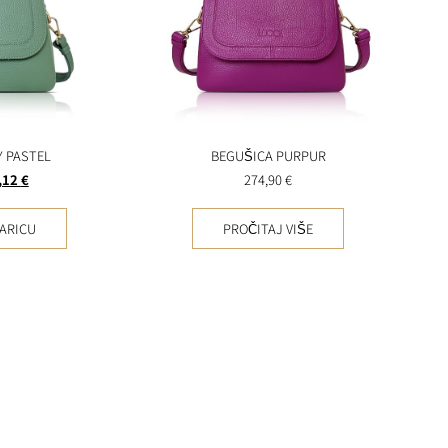
Y PASTEL
BEGUŠICA PURPUR
,12
€
274,90
€
ARICU
PROČITAJ VIŠE