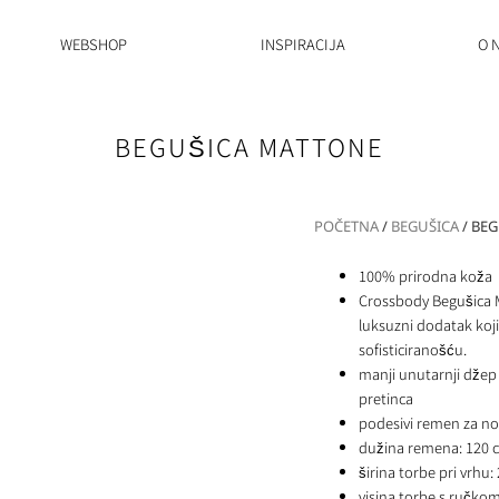
WEBSHOP
INSPIRACIJA
O 
BEGUŠICA MATTONE
POČETNA
/
BEGUŠICA
/ BE
100% prirodna koža
Crossbody Begušica M
luksuzni dodatak koji
sofisticiranošću.
manji unutarnji džep
pretinca
podesivi remen za n
dužina remena: 120 
širina torbe pri vrhu:
visina torbe s ručko