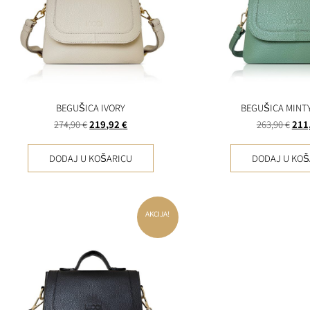
BEGUŠICA IVORY
BEGUŠICA MINT
274,90
€
219,92
€
263,90
€
211
DODAJ U KOŠARICU
DODAJ U KOŠ
AKCIJA!