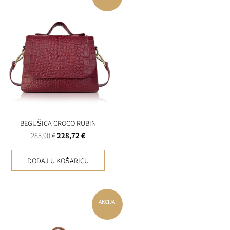
BEGUŠICA CROCO RUBIN
285,90
€
228,72
€
DODAJ U KOŠARICU
AKCIJA!