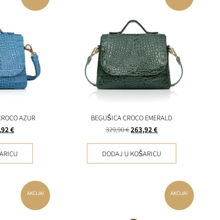
CROCO AZUR
BEGUŠICA CROCO EMERALD
,92
€
329,90
€
263,92
€
ARICU
DODAJ U KOŠARICU
AKCIJA!
AKCIJA!