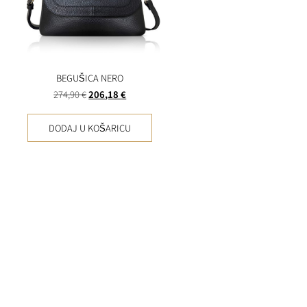
BEGUŠICA NERO
274,90
€
206,18
€
DODAJ U KOŠARICU