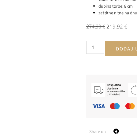
dubina torbe: 8 cm
zaštitne nitne na dn
274,90
€
219,92
€
DODAJ 
Share on