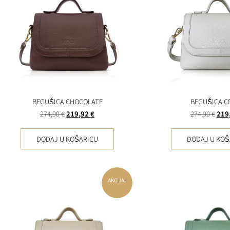
BEGUŠICA CHOCOLATE
BEGUŠICA C
274,90
€
219,92
€
274,90
€
219
DODAJ U KOŠARICU
DODAJ U KOŠ
AKCIJA!