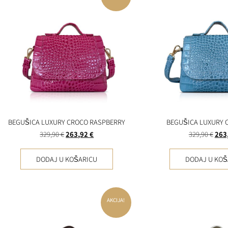
BEGUŠICA LUXURY CROCO RASPBERRY
BEGUŠICA LUXURY 
329,90
€
263,92
€
329,90
€
263
DODAJ U KOŠARICU
DODAJ U KOŠ
AKCIJA!