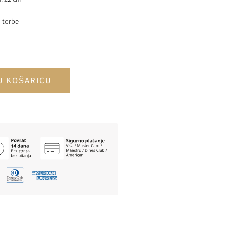
u torbe
U KOŠARICU