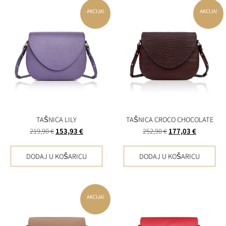
AKCIJA!
AKCIJA!
TAŠNICA LILY
TAŠNICA CROCO CHOCOLATE
219,90
€
153,93
€
252,90
€
177,03
€
DODAJ U KOŠARICU
DODAJ U KOŠARICU
AKCIJA!