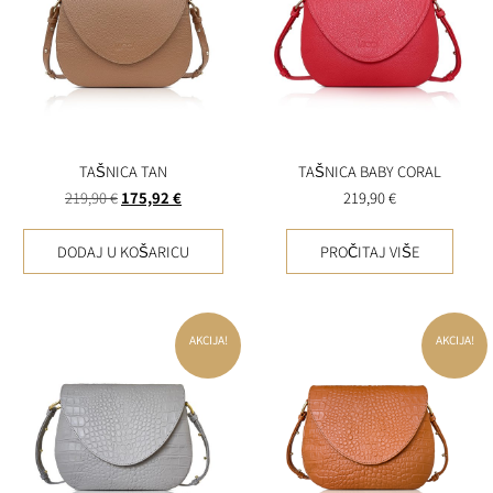
TAŠNICA TAN
TAŠNICA BABY CORAL
219,90
€
175,92
€
219,90
€
DODAJ U KOŠARICU
PROČITAJ VIŠE
AKCIJA!
AKCIJA!