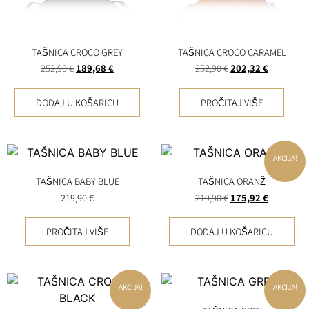
TAŠNICA CROCO GREY
TAŠNICA CROCO CARAMEL
252,90
€
189,68
€
252,90
€
202,32
€
DODAJ U KOŠARICU
PROČITAJ VIŠE
AKCIJA!
TAŠNICA BABY BLUE
TAŠNICA ORANŽ
219,90
€
219,90
€
175,92
€
PROČITAJ VIŠE
DODAJ U KOŠARICU
AKCIJA!
AKCIJA!