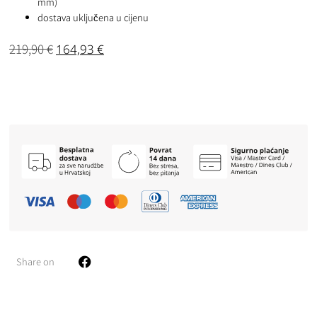
mm)
dostava uključena u cijenu
219,90
€
164,93
€
Share on