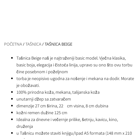
POČETNA
/
TAŠNICA
/ TAŠNICA BEIGE
Tašnica Beige naš je najtraženiji basic model. Vječna klasika,
basic boja, elegacija i čistoća linija, upravo su ono što ovu torbu
čine posebnom i poželjnom
torba je neopisivo ugodna za nošenje i mekana na dodir. Morate
je obožavati.
100% prirodna koža, mekana, talijanska koža
unutarnji džep sa zatvaračem
dimenzije 27 cm širina, 22 cm visina, 8 cm dubina
kožni remen dužine 125 cm
Idealna za dnevne i večernje prilike, šetnju, kavicu, kino,
druženja
u Tašnicu možete staviti knjigu/Ipad A5 formata (148 mm x 210