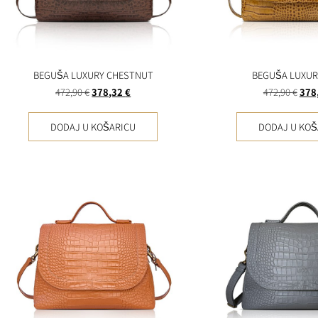
BEGUŠA LUXURY CHESTNUT
BEGUŠA LUXUR
472,90
€
378,32
€
472,90
€
378
DODAJ U KOŠARICU
DODAJ U KOŠ