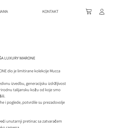
NAMA
KONTAKT
ŠA LUXURY MARONE
 dio je limitirane kolekcije Mucca
ivnu izvedbu, generacijsku izdržljivost
prirodnu talijansku kožu od koje smo
li.
e i poglede, potvrdile su prezadovolje
veći unutarnji pretinac sa zatvaračem
reko ramena