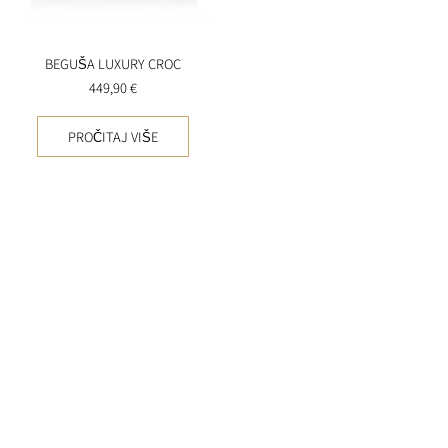
BEGUŠA LUXURY CROC
449,90
€
PROČITAJ VIŠE