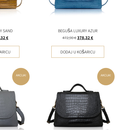
Y SAND
BEGUŠA LUXURY AZUR
,32
€
472,90
€
378,32
€
ARICU
DODAJ U KOŠARICU
AKCIJA!
AKCIJA!