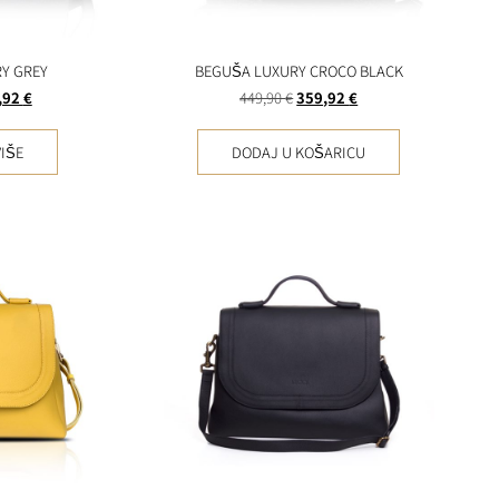
Y GREY
BEGUŠA LUXURY CROCO BLACK
,92
€
449,90
€
359,92
€
IŠE
DODAJ U KOŠARICU