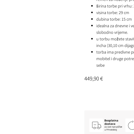
širina torbe pri vrhu:
visina torbe: 29 cm
dubina torbe: 15 cm
idealna za dnevne i v
slobodno vrijeme.
u torbu možete stavit
incha (30,10 cm dijag
torba ima predivne p
mobitel i druge potre
sebe
449,90
€