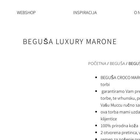
WEBSHOP
INSPIRACIJA
O 
BEGUŠA LUXURY MARONE
POČETNA
/
BEGUŠA
/ BEGU
BEGUŠA CROCO MARONE
torbi
garantiramo Vam pred
torbe, te vrhunsku, 
Vašu Muccu ručno saši
ova torba mami uzdah
klijentice
100% prirodna koža
2 otvorena pretinca, 
remen za nošenje p