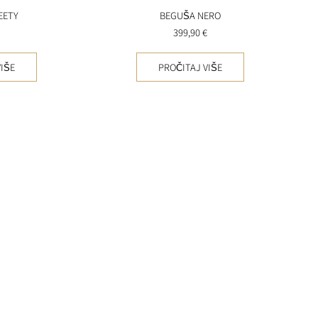
EETY
BEGUŠA NERO
399,90
€
IŠE
PROČITAJ VIŠE