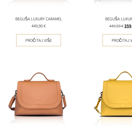
BEGUŠA LUXURY CARAMEL
BEGUŠA LUXUR
449,90
€
449,90
€
359
PROČITAJ VIŠE
PROČITAJ V